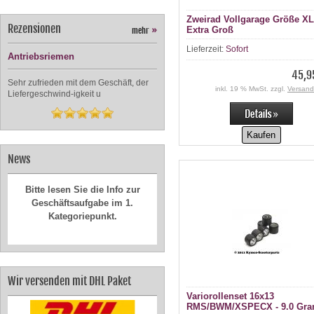
Zweirad Vollgarage Größe XL
Rezensionen
Extra Groß
mehr
»
Lieferzeit:
Sofort
Antriebsriemen
45,9
Sehr zufrieden mit dem Geschäft, der
inkl. 19 % MwSt. zzgl.
Versand
Liefergeschwind-igkeit u
Kaufen
News
Bitte lesen Sie die Info zur
Geschäftsaufgabe im 1.
Kategoriepunkt.
Wir versenden mit DHL Paket
Variorollenset 16x13
RMS/BWM/XSPECX - 9.0 Gr