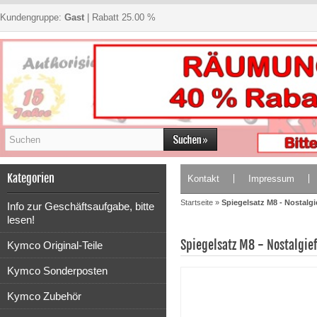
Kundengruppe:
Gast
| Rabatt 25.00 %
Kategorien
Kontakt
Impressum
Startseite
»
Spiegelsatz M8 - Nostalgi
Info zur Geschäftsaufgabe, bitte
lesen!
Spiegelsatz M8 - Nostalgie
Kymco Original-Teile
Kymco Sonderposten
Kymco Zubehör