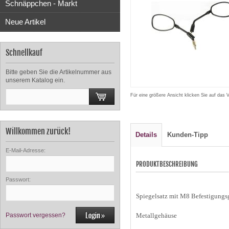
Schnäppchen - Markt
Neue Artikel
Schnellkauf
Bitte geben Sie die Artikelnummer aus
unserem Katalog ein.
Für eine größere Ansicht klicken Sie auf das 
Willkommen zurück!
Details
Kunden-Tipp
E-Mail-Adresse:
PRODUKTBESCHREIBUNG
Passwort:
Spiegelsatz mit M8 Befestigungs
Passwort vergessen?
Metallgehäuse