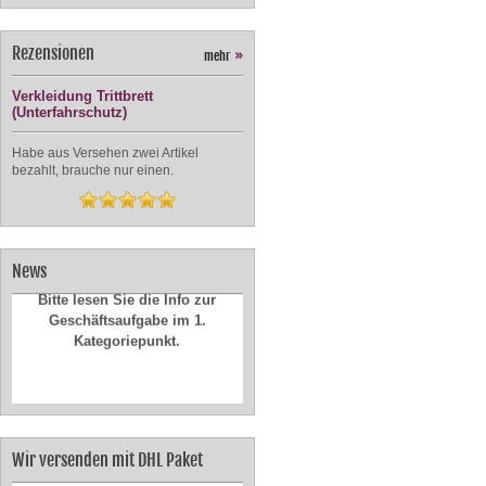
Rezensionen
mehr
»
Verkleidung Trittbrett
(Unterfahrschutz)
Habe aus Versehen zwei Artikel
bezahlt, brauche nur einen.
News
Bitte lesen Sie die Info zur
Geschäftsaufgabe im 1.
Kategoriepunkt.
Wir versenden mit DHL Paket