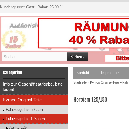
Kundengruppe:
Gast
| Rabatt 25.00 %
Kategorien
Kontakt
Impressum
Startseite
»
Kymco Original-Teile
»
Fahr
Info zur Geschäftsaufgabe, bitte
lesen!
Heroism 125/150
Kymco Original-Teile
Fahrzeuge bis 50 ccm
Fahrzeuge bis 125 ccm
Agility 125