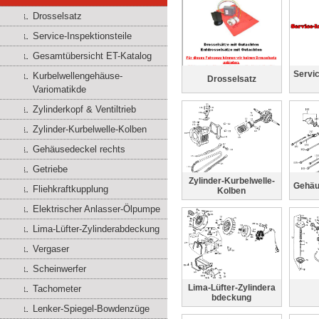
Drosselsatz
Service-Inspektionsteile
Gesamtübersicht ET-Katalog
Servic
Kurbelwellengehäuse-
Drosselsatz
Variomatikde
Zylinderkopf & Ventiltrieb
Zylinder-Kurbelwelle-Kolben
Gehäusedeckel rechts
Getriebe
Zylinder-Kurbelwelle-
Gehäu
Fliehkraftkupplung
Kolben
Elektrischer Anlasser-Ölpumpe
Lima-Lüfter-Zylinderabdeckung
Vergaser
Scheinwerfer
Lima-Lüfter-Zylindera
Tachometer
bdeckung
Lenker-Spiegel-Bowdenzüge