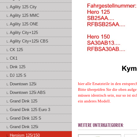
Agility 125 City
Agility 125 MMC
Agility 125 ONE
Agility City+125
Agility City+125i CBS
CK 125
CK1
Dink 125
DJ 125 S
hier alle Ersatzteile in den entspr
Downtown 125i
Bitte überprüfen Sie die oben aufge
Downtown 125i ABS
müssen identisch sein, nur so ist s
Grand Dink 125
ein anderes Modell.
Grand Dink 125 Euro 3
Grand Dink 125 S
WEITERE UNTERKATEGORIEN:
Grand Dink 125i
Heroism 125/150