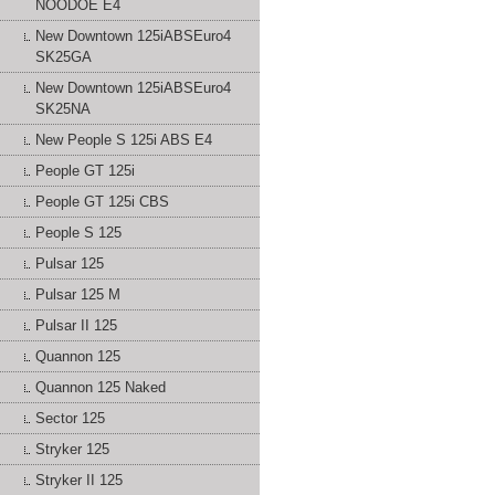
NOODOE E4
New Downtown 125iABSEuro4
SK25GA
New Downtown 125iABSEuro4
SK25NA
New People S 125i ABS E4
People GT 125i
People GT 125i CBS
People S 125
Pulsar 125
Pulsar 125 M
Pulsar II 125
Quannon 125
Quannon 125 Naked
Sector 125
Stryker 125
Stryker II 125