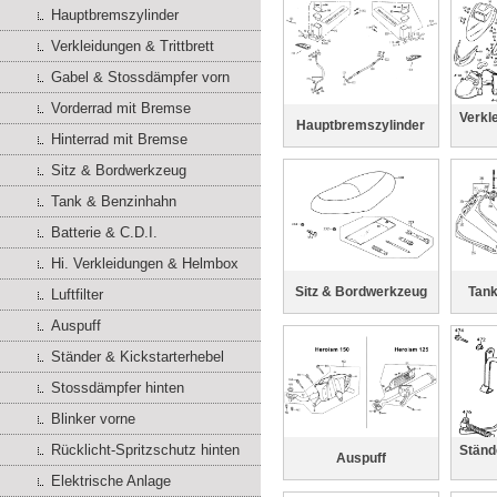
Hauptbremszylinder
Verkleidungen & Trittbrett
Gabel & Stossdämpfer vorn
Vorderrad mit Bremse
Verkl
Hauptbremszylinder
Hinterrad mit Bremse
Sitz & Bordwerkzeug
Tank & Benzinhahn
Batterie & C.D.I.
Hi. Verkleidungen & Helmbox
Sitz & Bordwerkzeug
Tank
Luftfilter
Auspuff
Ständer & Kickstarterhebel
Stossdämpfer hinten
Blinker vorne
Rücklicht-Spritzschutz hinten
Ständ
Auspuff
Elektrische Anlage