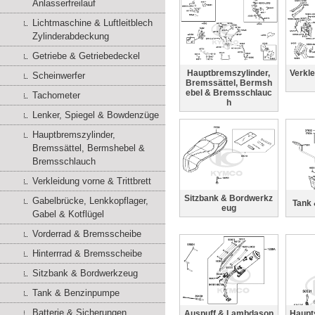
Anlasserfreilauf
Lichtmaschine & Luftleitblech
Zylinderabdeckung
Getriebe & Getriebedeckel
Hauptbremszylinder,
Verkle
Scheinwerfer
Bremssättel, Bermsh
ebel & Bremsschlauc
Tachometer
h
Lenker, Spiegel & Bowdenzüge
Hauptbremszylinder,
Bremssättel, Bermshebel &
Bremsschlauch
Verkleidung vorne & Trittbrett
Sitzbank & Bordwerkz
Gabelbrücke, Lenkkopflager,
Tank
eug
Gabel & Kotflügel
Vorderrad & Bremsscheibe
Hinterrrad & Bremsscheibe
Sitzbank & Bordwerkzeug
Tank & Benzinpumpe
Batterie & Sicherungen
Auspuff & Lambdason
Haupt