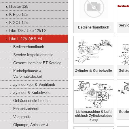
Hipster 125
K-Pipe 125
K-XCT 125i
Servic
Bedienerhandbuch
Like 125 / Like 125 LX
Like II 125i ABS E4
Bedienerhandbuch
Service-Inspektionsteile
Gesamtübersicht ET-Katalog
Zylinder & Kurbelwelle
Gehäu
Kurbelgehäuse &
Variomatikdeckel
Zylinderkopf & Ventiltrieb
Zylinder & Kurbelwelle
Gehäusedeckel rechts
Einspritzeinheit
Lichtmaschine & Luftl
Getri
eitblech Zylinderabdec
Variomatik
kung
Ölpumpe, Anlasser &