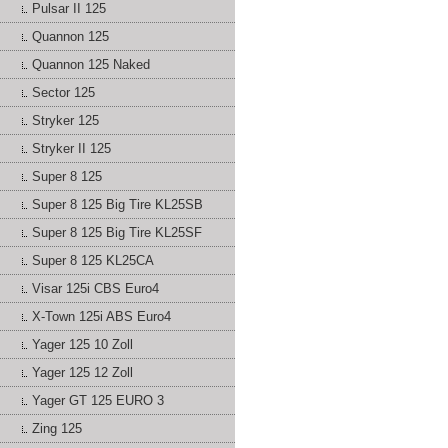
Pulsar II 125
Quannon 125
Quannon 125 Naked
Sector 125
Stryker 125
Stryker II 125
Super 8 125
Super 8 125 Big Tire KL25SB
Super 8 125 Big Tire KL25SF
Super 8 125 KL25CA
Visar 125i CBS Euro4
X-Town 125i ABS Euro4
Yager 125 10 Zoll
Yager 125 12 Zoll
Yager GT 125 EURO 3
Zing 125