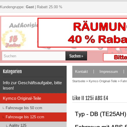
Kundengruppe:
Gast
| Rabatt 25.00 %
Kategorien
Kontakt
Impressum
Startseite
»
Kymco Original-Teile
»
Fahr
Info zur Geschäftsaufgabe, bitte
lesen!
Like II 125i ABS E4
Kymco Original-Teile
Fahrzeuge bis 50 ccm
Fahrzeuge bis 125 ccm
Agility 125