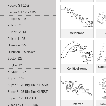
People GT 125i
People GT 125i CBS
People S 125
Pulsar 125
Pulsar 125 M
Membrane
S
Pulsar II 125
Quannon 125
Quannon 125 Naked
Sector 125
Stryker 125
Gabel
Kotflügel vorne
Stryker II 125
Super 8 125
Super 8 125 Big Tire KL25SB
Super 8 125 Big Tire KL25SF
Super 8 125 KL25CA
Hinterrad
Tank
Visar 125i CBS Euro4