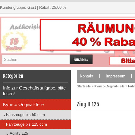
Kundengruppe:
Gast
| Rabatt 25.00 %
Kategorien
Kontakt
Impressum
Startseite
»
Kymco Original-Teile
»
Fahr
Info zur Geschäftsaufgabe, bitte
lesen!
Zing II 125
Kymco Original-Teile
Fahrzeuge bis 50 ccm
Fahrzeuge bis 125 ccm
Agility 125