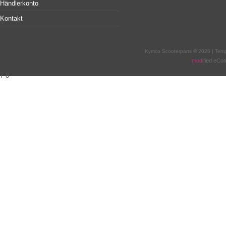
Händlerkonto
Kontakt
Kymco Scooterparts © 2026 | Tem
mod
ified eC
7
8