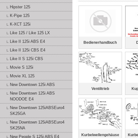
Hipster 125
K-Pipe 125
K-XCT 125i
Like 125 / Like 125 LX
Like II 125i ABS E4
Bedienerhandbuch
Like II 125i CBS E4
Like II S 125i CBS
Movie S 125i
Movie XL 125
New Downtown 125i ABS
Ventiltrieb
Kup
New Downtown 125i ABS
NOODOE E4
New Downtown 125iABSEuro4
SK25GA
New Downtown 125iABSEuro4
SK25NA
Kurbelwellengehäuse
Kurbe
New People S 125i ABS E4