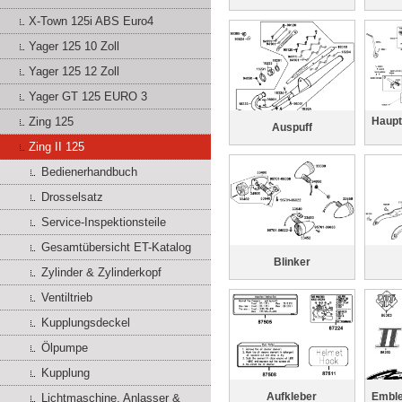
X-Town 125i ABS Euro4
Yager 125 10 Zoll
Yager 125 12 Zoll
Yager GT 125 EURO 3
Zing 125
Haupt
Auspuff
Zing II 125
Bedienerhandbuch
Drosselsatz
Service-Inspektionsteile
Gesamtübersicht ET-Katalog
Blinker
Zylinder & Zylinderkopf
Ventiltrieb
Kupplungsdeckel
Ölpumpe
Kupplung
Aufkleber
Emble
Lichtmaschine, Anlasser &