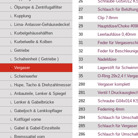
26
Schraube G05x012 K
Ölpumpe & Zentrifugalfilter
27
Schlauch für Belüftun
Kupplung
28
Clip 7-8mm
Lima- Anlasser-Gehäusedeckel
29
Hauptdüse/Choke #09
Kurbelgehäusehälften
30
Leerlaufdüse 0,40mm
Kurbelwelle & Kolben
31
Feder für Vergasersch
Getriebe
32
Feder für Beschleuni
Schalteinheit ( Getriebe )
33
Nadeldüse
Vergaser
34
Lagerstift für Schwi
35
O-Ring 29x2,4 f.Verga
Scheinwerfer
280
Vergaser komplett
Hupe, Tacho & Drehzahlmesser
281
Ventil f.Druckausgleic
Anbauteile, Lenker & Spiegel
282
Schraube G04x014 KS
Lenker & Gabelbrücke
283
Federring 4mm
Gabeljoch & Lenkkopflager
284
Schlauch für Umschalt
Kotflügel vorne
285
Schlauch für Vergaser
Gabel & Gabel-Einzelteile
286
Schlauch für Umschalt
Bremssattel vorn