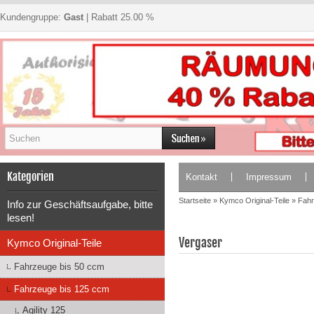
Kundengruppe:
Gast
| Rabatt 25.00 %
Kategorien
Kontakt
Impressum
Startseite
»
Kymco Original-Teile
»
Fahr
Info zur Geschäftsaufgabe, bitte
lesen!
Vergaser
Kymco Original-Teile
Fahrzeuge bis 50 ccm
Fahrzeuge bis 125 ccm
Agility 125