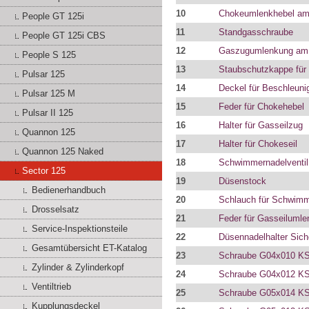
10
Chokeumlenkhebel am
People GT 125i
11
Standgasschraube
People GT 125i CBS
12
Gaszugumlenkung am 
People S 125
13
Staubschutzkappe für
Pulsar 125
14
Deckel für Beschleun
Pulsar 125 M
15
Feder für Chokehebel
Pulsar II 125
16
Halter für Gasseilzug
Quannon 125
17
Halter für Chokeseil
Quannon 125 Naked
18
Schwimmernadelventil
Sector 125
19
Düsenstock
Bedienerhandbuch
20
Schlauch für Schwim
Drosselsatz
21
Feder für Gasseiluml
Service-Inspektionsteile
22
Düsennadelhalter Sich
Gesamtübersicht ET-Katalog
23
Schraube G04x010 K
Zylinder & Zylinderkopf
24
Schraube G04x012 K
Ventiltrieb
25
Schraube G05x014 K
Kupplungsdeckel