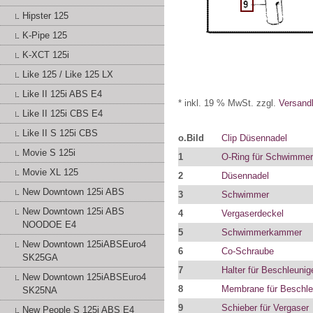
Hipster 125
K-Pipe 125
K-XCT 125i
Like 125 / Like 125 LX
Like II 125i ABS E4
* inkl. 19 % MwSt. zzgl.
Versand
Like II 125i CBS E4
Like II S 125i CBS
o.Bild
Clip Düsennadel
Movie S 125i
1
O-Ring für Schwimme
Movie XL 125
2
Düsennadel
New Downtown 125i ABS
3
Schwimmer
New Downtown 125i ABS
4
Vergaserdeckel
NOODOE E4
5
Schwimmerkammer
New Downtown 125iABSEuro4
6
Co-Schraube
SK25GA
7
Halter für Beschleuni
New Downtown 125iABSEuro4
8
Membrane für Beschl
SK25NA
9
Schieber für Vergaser
New People S 125i ABS E4