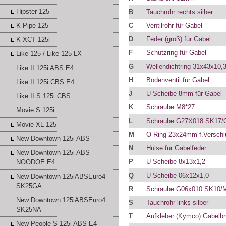
Hipster 125
B
Tauchrohr rechts silber
C
Ventilrohr für Gabel
K-Pipe 125
D
Feder (groß) für Gabel
K-XCT 125i
F
Schutzring für Gabel
Like 125 / Like 125 LX
G
Wellendichtring 31x43x10,
Like II 125i ABS E4
H
Bodenventil für Gabel
Like II 125i CBS E4
J
U-Scheibe 8mm für Gabel
Like II S 125i CBS
K
Schraube M8*27
Movie S 125i
L
Schraube G27X018 SK17/C
Movie XL 125
M
O-Ring 23x24mm f.Verschl
New Downtown 125i ABS
N
Hülse für Gabelfeder
New Downtown 125i ABS
P
U-Scheibe 8x13x1,2
NOODOE E4
Q
U-Scheibe 06x12x1,0
New Downtown 125iABSEuro4
SK25GA
R
Schraube G06x010 SK10/
New Downtown 125iABSEuro4
S
Tauchrohr links silber
SK25NA
T
Aufkleber (Kymco) Gabelb
New People S 125i ABS E4