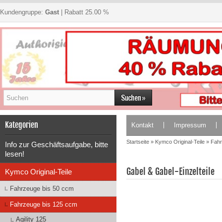
Kundengruppe:
Gast
| Rabatt 25.00 %
Kategorien
Kontakt
Impressum
Startseite
»
Kymco Original-Teile
»
Fahr
Info zur Geschäftsaufgabe, bitte
lesen!
Gabel & Gabel-Einzelteile
Kymco Original-Teile
Fahrzeuge bis 50 ccm
Fahrzeuge bis 125 ccm
Agility 125