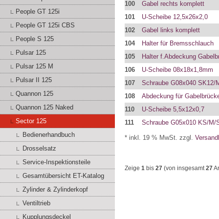
100
Gabel rechts komplett
People GT 125i
101
U-Scheibe 12,5x26x2,0
People GT 125i CBS
102
Gabel links komplett
People S 125
104
Halter für Bremsschlauch
Pulsar 125
105
Halter f.Abdeckung Gabelb
Pulsar 125 M
106
U-Scheibe 08x18x1,8mm
Pulsar II 125
107
Schraube G08x040 SK12/
Quannon 125
108
Abdeckung für Gabelbrück
Quannon 125 Naked
110
U-Scheibe 5,5x12x0,7
Sector 125
111
Schraube G05x010 KS/M/
Bedienerhandbuch
* inkl. 19 % MwSt. zzgl.
Versand
Drosselsatz
Service-Inspektionsteile
Zeige
1
bis
27
(von insgesamt
27
Ar
Gesamtübersicht ET-Katalog
Zylinder & Zylinderkopf
Ventiltrieb
Kupplungsdeckel