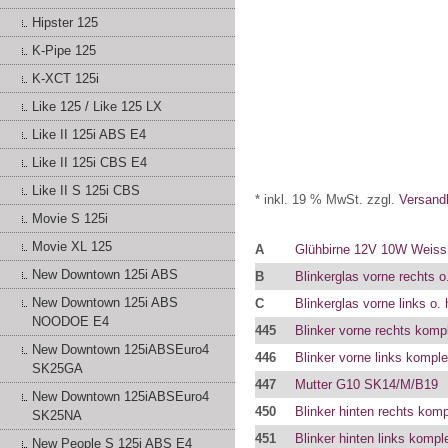
Hipster 125
K-Pipe 125
K-XCT 125i
Like 125 / Like 125 LX
Like II 125i ABS E4
Like II 125i CBS E4
Like II S 125i CBS
* inkl. 19 % MwSt. zzgl.
Versand
Movie S 125i
Movie XL 125
A
Glühbirne 12V 10W Weis
New Downtown 125i ABS
B
Blinkerglas vorne rechts o.
New Downtown 125i ABS
C
Blinkerglas vorne links o. 
NOODOE E4
445
Blinker vorne rechts kompl
New Downtown 125iABSEuro4
446
Blinker vorne links komple
SK25GA
447
Mutter G10 SK14/M/B19
New Downtown 125iABSEuro4
450
Blinker hinten rechts komp
SK25NA
451
Blinker hinten links komple
New People S 125i ABS E4