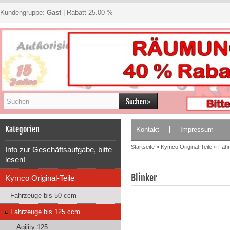
Kundengruppe:
Gast
| Rabatt 25.00 %
Kategorien
Kontakt
Impressum
Startseite
»
Kymco Original-Teile
»
Fahr
Info zur Geschäftsaufgabe, bitte
lesen!
Blinker
Kymco Original-Teile
Fahrzeuge bis 50 ccm
Fahrzeuge bis 125 ccm
Agility 125