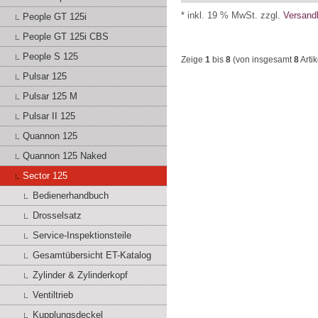
* inkl. 19 % MwSt. zzgl.
Versand
People GT 125i
People GT 125i CBS
People S 125
Zeige
1
bis
8
(von insgesamt
8
Artik
Pulsar 125
Pulsar 125 M
Pulsar II 125
Quannon 125
Quannon 125 Naked
Sector 125
Bedienerhandbuch
Drosselsatz
Service-Inspektionsteile
Gesamtübersicht ET-Katalog
Zylinder & Zylinderkopf
Ventiltrieb
Kupplungsdeckel